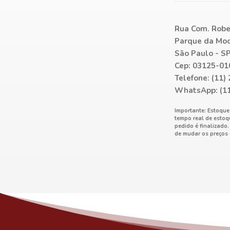
[Acessórios] Cassetete
[Acessórios] Distintivos
Rua Com. Rober
[Acessórios] Liga
Parque da Moo
[Acessórios] Óculos
São Paulo - S
[Acessórios] Piteira
Cep: 03125-01
Telefone: (11)
[Acessórios] Sobrancelha
WhatsApp: (1
Importante: Estoque
tempo real de estoq
pedido é finalizado
de mudar os preços