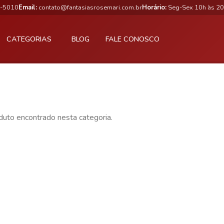
3-5010
Email:
contato@fantasiasrosemari.com.br
Horário:
Seg-Sex 10h às 20
CATEGORIAS
BLOG
FALE CONOSCO
uto encontrado nesta categoria.