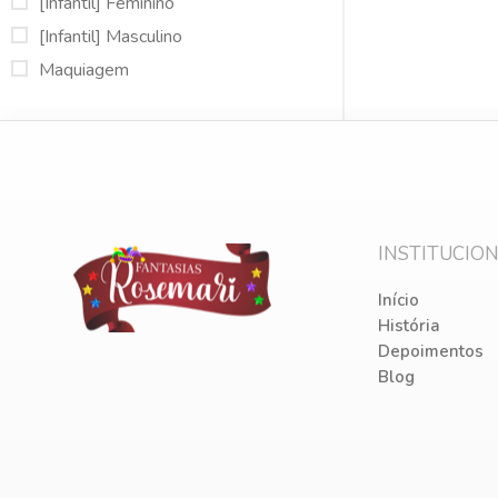
[Infantil] Feminino
[Infantil] Masculino
Maquiagem
Pet
[Pet] Acessórios
[Pet] Caminhas e Afins
[Pet] Casinhas
[Pet] Coleiras
INSTITUCIO
[Pet] Fantasias
Início
[Pet] Mantas e Cobertores
História
[Pet] Roupas
Depoimentos
[Pet] Transporte
Blog
Acessórios
[Acessórios] Barba
[Acessórios] Bigode