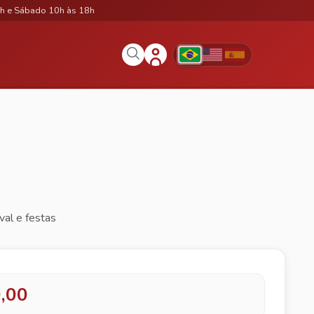
h e Sábado 10h às 18h
val e festas
,00