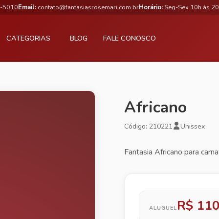
3-5010
Email:
contato@fantasiasrosemari.com.br
Horário:
Seg-Sex 10h às 20
CATEGORIAS
BLOG
FALE CONOSCO
Africano
Código: 210221
Unissex
Fantasia Africano para carna
R$ 110
ALUGUEL