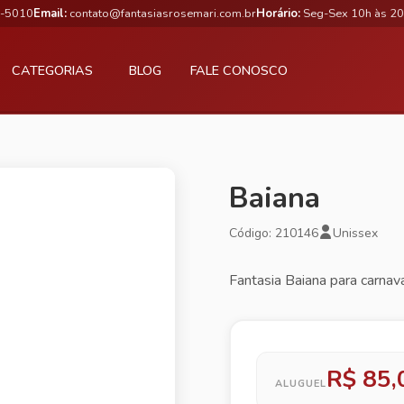
3-5010
Email:
contato@fantasiasrosemari.com.br
Horário:
Seg-Sex 10h às 20
CATEGORIAS
BLOG
FALE CONOSCO
Baiana
Código: 210146
Unissex
Fantasia Baiana para carnava
R$ 85,
ALUGUEL