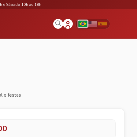
h e Sábado 10h às 18h
l e festas
00