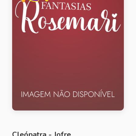
Cleópatra - Jofre