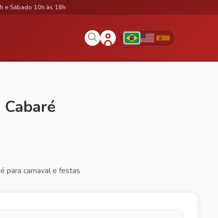
h e Sábado 10h às 18h
e Cabaré
é para carnaval e festas