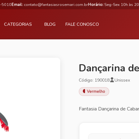
3-5010
Email:
contato@fantasiasrosemari.com.br
Horário:
Seg-Sex 10h às 20
CATEGORIAS
BLOG
FALE CONOSCO
Dançarina d
Código: 190018
Unissex
Vermelho
Fantasia Dançarina de Cabar