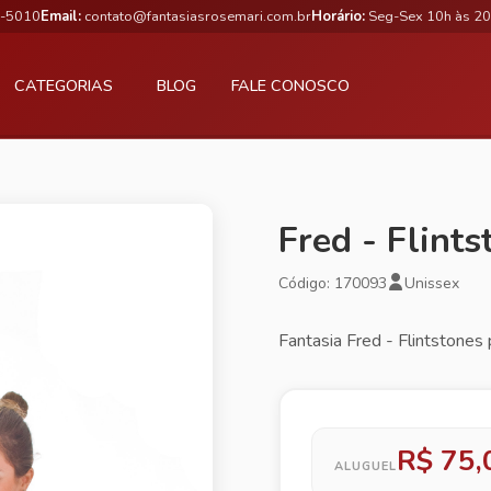
3-5010
Email:
contato@fantasiasrosemari.com.br
Horário:
Seg-Sex 10h às 20
CATEGORIAS
BLOG
FALE CONOSCO
Fred - Flints
Código: 170093
Unissex
Fantasia Fred - Flintstones 
R$ 75,
ALUGUEL