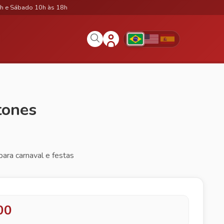
h e Sábado 10h às 18h
tones
para carnaval e festas
00