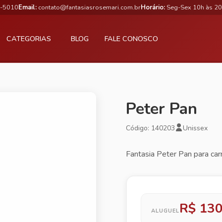
3-5010
Email:
contato@fantasiasrosemari.com.br
Horário:
Seg-Sex 10h às 20
CATEGORIAS
BLOG
FALE CONOSCO
Peter Pan
Código: 140203
Unissex
Fantasia Peter Pan para car
R$ 130
ALUGUEL