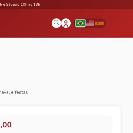
h e Sábado 10h às 18h
naval e festas
,00