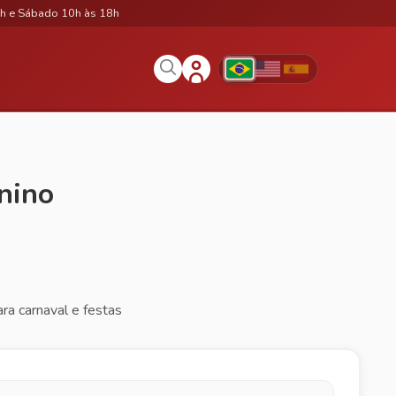
h e Sábado 10h às 18h
inino
ara carnaval e festas