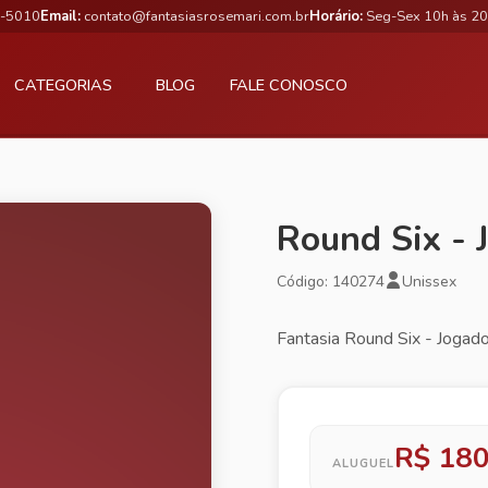
3-5010
Email:
contato@fantasiasrosemari.com.br
Horário:
Seg-Sex 10h às 20
CATEGORIAS
BLOG
FALE CONOSCO
Round Six - 
Código: 140274
Unissex
Fantasia Round Six - Jogado
R$ 180
ALUGUEL