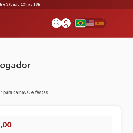
h e Sábado 10h às 18h
Jogador
r para carnaval e festas
,00