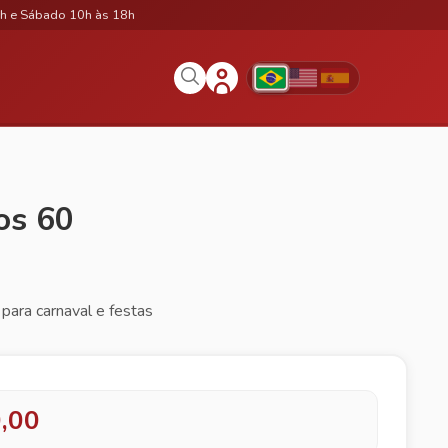
h e Sábado 10h às 18h
os 60
para carnaval e festas
,00