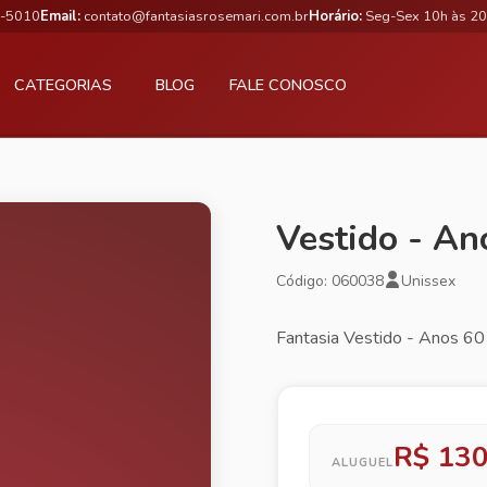
3-5010
Email:
contato@fantasiasrosemari.com.br
Horário:
Seg-Sex 10h às 20
CATEGORIAS
BLOG
FALE CONOSCO
Vestido - An
Código: 060038
Unissex
Fantasia Vestido - Anos 60 
R$ 130
ALUGUEL