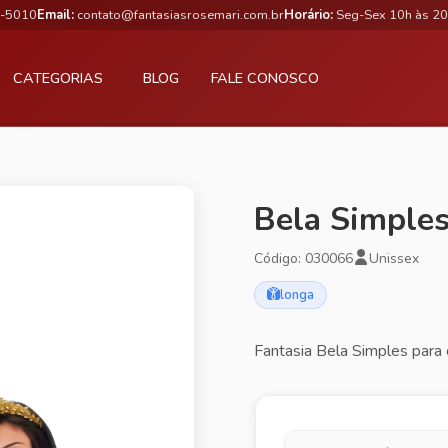
3-5010
Email:
contato@fantasiasrosemari.com.br
Horário:
Seg-Sex 10h às 20
CATEGORIAS
BLOG
FALE CONOSCO
Bela Simple
Código: 030066
Unissex
longa
Fantasia Bela Simples para 