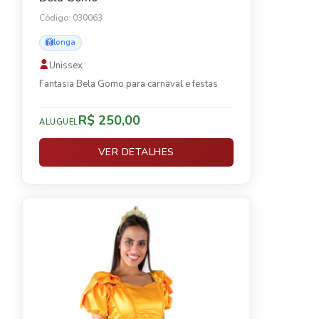
Código: 030063
longa
Unissex
Fantasia Bela Gomo para carnaval e festas
R$ 250,00
ALUGUEL
VER DETALHES