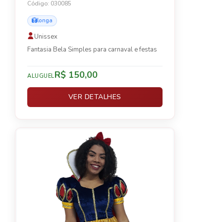
Código: 030085
longa
Unissex
Fantasia Bela Simples para carnaval e festas
R$ 150,00
ALUGUEL
VER DETALHES